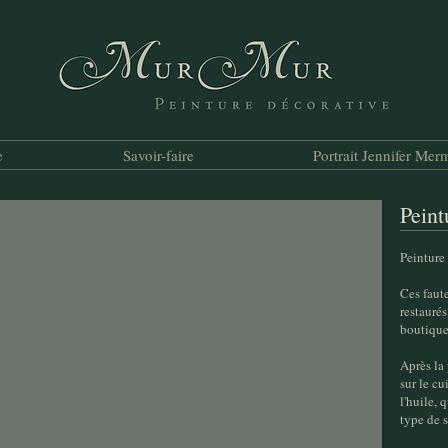
e
Savoir-faire
Portrait Jennifer Me
Peint
Peinture 
Ces faute
restaurés
boutique
Après la
sur le cu
l'huile, 
type de