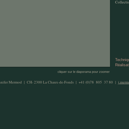
Collecti
Techniqu
Réalisat
cliquer sur le diaporama pour zoomer
nifer Mermod | CH- 2300 La Chaux-de-Fonds | +41 (0)78 805 37 80
|
j.mer