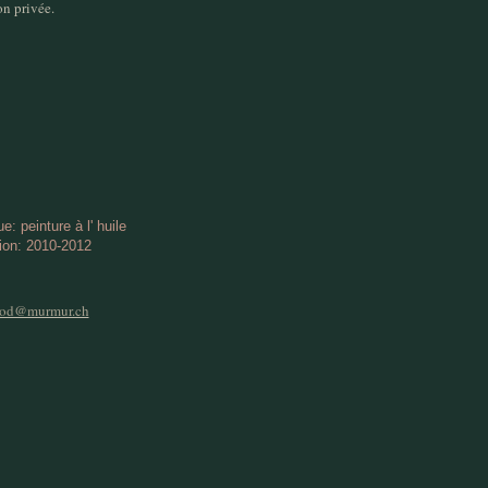
on privée.
e: peinture à l' huile
ion: 2010-2012
mod@murmur.ch