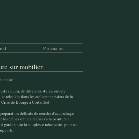
rmod
Partenaires
ure sur mobilier
sur cuir.
uils en cuir, de différents styles, ont été
 et relookés dans les ateliers tapissiers de la
 Crise de Bourge à Cortaillod.
 préparation délicate de couche d'accrochage
ir, les crânes ont été réalisés à la peinture à
qui garde toute la souplesse nécessaire pour ce
 supports.