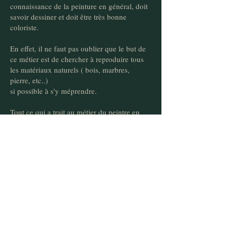
connaissance de la peinture en général, doit
savoir dessiner et doit être très bonne
coloriste.
En effet, il ne faut pas oublier que le but de
ce métier est de chercher à reproduire tous
les matériaux naturels ( bois, marbres,
pierre, etc..)
si possible à s'y méprendre.
Tout ce qui a trait au métier du peintre en
décors est principalement basé sur la
recherche des tons, le dessin, la copie, le
soin et le goût.
Une partie de ces images proviennent des
panneaux d'apprentissage de l'école Van der
Kelen
que j'ai fréquentée en 1996